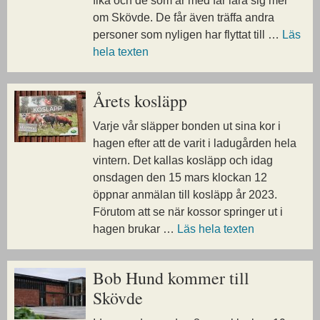
fika och de som är med får lära sig mer
om Skövde. De får även träffa andra
personer som nyligen har flyttat till …
Läs
hela texten
Årets kosläpp
Varje vår släpper bonden ut sina kor i
hagen efter att de varit i ladugården hela
vintern. Det kallas kosläpp och idag
onsdagen den 15 mars klockan 12
öppnar anmälan till kosläpp år 2023.
Förutom att se när kossor springer ut i
hagen brukar …
Läs hela texten
Bob Hund kommer till
Skövde