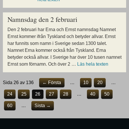
Namnsdag den 2 februari
Den 2 februari har Erna och Ernst namnsdag Namnet
Ernst kommer ifrån Tyskland och betyder allvar. Ernst
har funnits som namn i Sverige sedan 1300 talet.
Namnet Erna kommer också från Tyskland. Erna
betyder också allvar. I Sverige har över 10 tusen namnet
Ernst som förnamn. Och över 2 …
Läs hela texten
Sida 26 av 136
← Första
…
10
20
…
24
25
26
27
28
…
40
50
60
…
Sista →