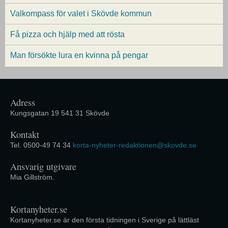
Valkompass för valet i Skövde kommun
Få pizza och hjälp med att rösta
Man försökte lura en kvinna på pengar
Adress
Kungsgatan 19 541 31 Skövde
Kontakt
Tel. 0500-49 74 34
korta-nyheter-redaktionen@skovde.se
Ansvarig utgivare
Mia Gillström.
Kortanyheter.se
Kortanyheter.se är den första tidningen i Sverige på lättläst