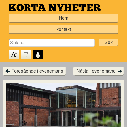
Hoppa
till
Hem
huvudinnehållet
kontakt
Search
for:
Föregående i evenemang
Nästa i evenemang