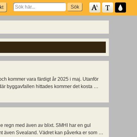
Search
kt
for:
och kommer vara färdigt år 2025 i maj. Utanför
 där byggavfallen hittades kommer det kosta …
nde regn med även av blixt. SMHI har en gul
samt även Svealand. Vädret kan påverka er som …