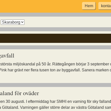
Hem
konta
Arkiv
för
kommun
avfall
största miljöskandal på 50 år. Rättegången börjar 3 september 
Pink har grävt ner flera tusen ton av byggavfall. Sanera marken
aland för oväder
 den 30 augusti. I eftermiddag har SMHI en varning för sky falla
ra Götaland. Varningen gäller större delar av västra Götaland 