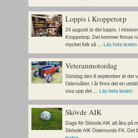
Loppis i Kroppetorp
24 augusti är det loppis. I missio
Kroppetorp. Det kommer finnas någ
mycket folk så …
Läs hela texten
Veteranmotordag
Söndag den 8 september är det ve
Odensåker. I år finns det en utst
visa upp det …
Läs hela texten
Skövde AIK
Dags för Skövde AIK att åka på 
Skövde AIK Östersunds FK. Det bl
texten