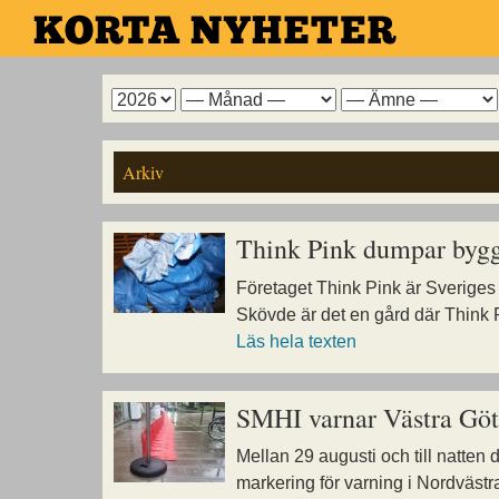
Hoppa
till
huvudinnehållet
Arkiv
Arkiv
Arkiv
för
för
för
år
månad
ämne
Arkiv
Think Pink dumpar bygg
Företaget Think Pink är Sveriges 
Skövde är det en gård där Think 
Läs hela texten
SMHI varnar Västra Göt
Mellan 29 augusti och till natten
markering för varning i Nordväst