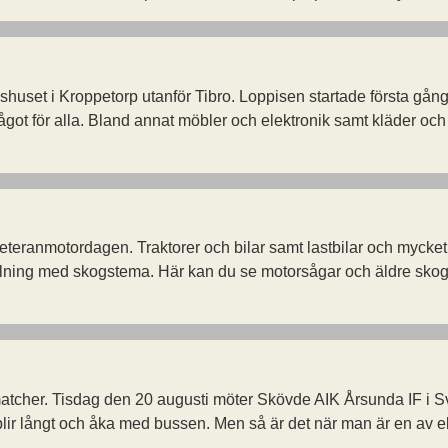
nshuset i Kroppetorp utanför Tibro. Loppisen startade första gång
ot för alla. Bland annat möbler och elektronik samt kläder och 
teranmotordagen. Traktorer och bilar samt lastbilar och mycket 
ällning med skogstema. Här kan du se motorsågar och äldre skog
matcher. Tisdag den 20 augusti möter Skövde AIK Årsunda IF i
ir långt och åka med bussen. Men så är det när man är en av e