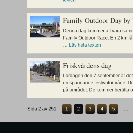
Family Outdoor Day by 
Denna dag kommer att vara samma
Family Outdoor Race. En 2 km lån
…
Läs hela texten
Friskvårdens dag
Lördagen den 7 september är det 
en spännande festivalområde. De 
på området. De kommer berätta o
Sida 2 av 251
1
2
3
4
5
…