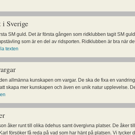
 i Sverige
örsta SM guld. Det är första gången som ridklubben tagit SM guld. 
pstävling som är en del av ridsporten. Ridklubben är bra när det 
la texten
vargar
a den allmänna kunskapen om vargar. De ska de fixa en vandring 
 att skapa mer kunskapen och även en unik natur upplevelse. De
ten
er
 åker runt till olika ödehus samt övergivna platser. De åker ti
h Karl försöker få reda på vad som har hänt på platsen. Vi tycker 