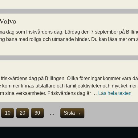
Volvo
 dag som friskvårdens dag. Lördag den 7 september på Billinge
g bana med roliga och utmanade hinder. Du kan läsa mer om äve
friskvårdens dag på Billingen. Olika föreningar kommer vara dä
kommer finnas utställare och familjeaktiviteter och mycket me
m sina verksamheter. Friskvårdens dag är …
Läs hela texten
10
20
30
…
Sista →