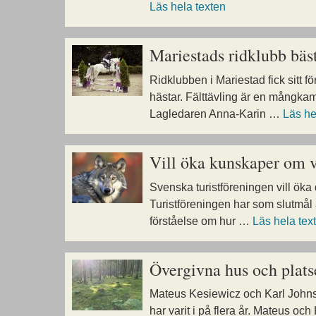
Läs hela texten
Mariestads ridklubb bäst
Ridklubben i Mariestad fick sitt f
hästar. Fälttävling är en mångkam
Lagledaren Anna-Karin …
Läs he
Vill öka kunskaper om 
Svenska turistföreningen vill ök
Turistföreningen har som slutmål
förståelse om hur …
Läs hela tex
Övergivna hus och plats
Mateus Kesiewicz och Karl Johnson
har varit i på flera år. Mateus oc