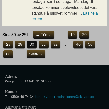
lördagar samt söndagar. Måndag till
torsdag kommer upplevelsebadet vara
stängt. På jullovet kommer …
Läs hela
texten
Sida 30 av 251
← Första
…
10
20
…
28
29
30
31
32
…
40
50
60
…
Sista →
Adress
Kungsgatan 19 541 31 Skövde
Kontakt
Tel. 0500-49 74 34
korta-nyheter-redaktionen@skovde.se
Ansvarig utgivare