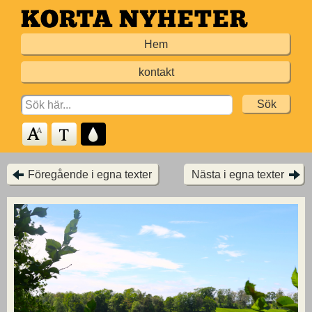
Hoppa
till
Hem
huvudinnehållet
kontakt
Search
for:
Föregående i egna texter
Nästa i egna texter