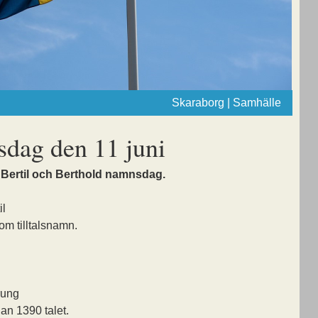
Skaraborg | Samhälle
dag den 11 juni
 Bertil och Berthold namnsdag.
il
om tilltalsnamn.
rung
dan 1390 talet.