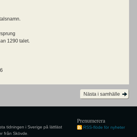
ltalsnamn.
rsprung
dan 1290 talet.
26
Nästa i samhälle
Prenumerera
ta tidningen i Sverige på lättläst
RSS-flöde för nyheter
r från Skövde.