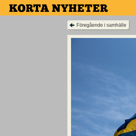
Hoppa
till
huvudinnehållet
Föregående i samhälle