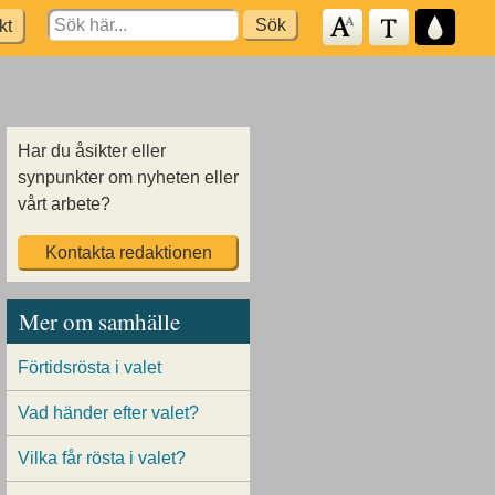
Search
kt
for:
Har du åsikter eller
synpunkter om nyheten eller
vårt arbete?
Kontakta redaktionen
Mer om samhälle
Förtidsrösta i valet
Vad händer efter valet?
Vilka får rösta i valet?