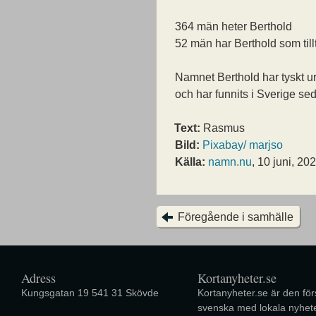
364 män heter Berthold
52 män har Berthold som til
Namnet Berthold har tyskt u
och har funnits i Sverige se
Text:
Rasmus
Bild:
Pixabay/ marjso
Källa:
namn.nu
, 10 juni, 20
Föregående i samhälle
Adress
Kortanyheter.se
Kungsgatan 19 541 31 Skövde
Kortanyheter.se är den förs
svenska med lokala nyhete