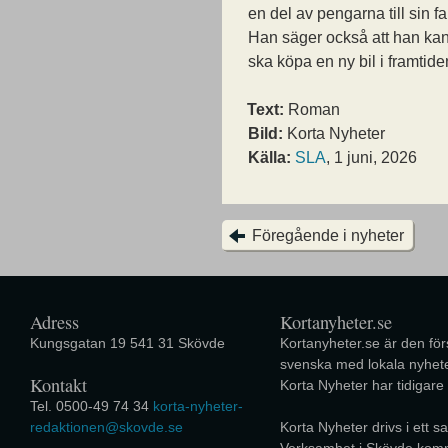
en del av pengarna till sin fa
Han säger också att han ka
ska köpa en ny bil i framtide
Text:
Roman
Bild:
Korta Nyheter
Källa:
SLA
, 1 juni, 2026
Föregående i nyheter
Adress
Kortanyheter.se
Kungsgatan 19 541 31 Skövde
Kortanyheter.se är den förs
svenska med lokala nyhete
Kontakt
Korta Nyheter har tidigare
Tel. 0500-49 74 34
korta-nyheter-
redaktionen@skovde.se
Korta Nyheter drivs i ett