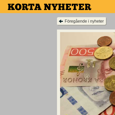
Hoppa
till
huvudinnehållet
Föregående i nyheter