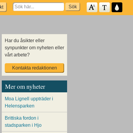
Search
kt
for:
Har du åsikter eller
synpunkter om nyheten eller
vårt arbete?
Kontakta redaktionen
Mer om nyheter
Moa Lignell uppträder i
Helensparken
Brittiska fordon i
stadsparken i Hjo