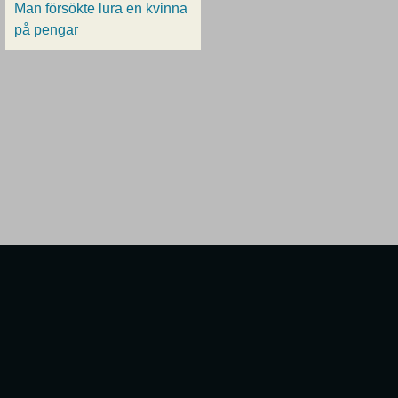
Man försökte lura en kvinna
på pengar