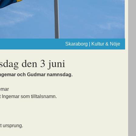
Skaraborg | Kultur & Nöje
dag den 3 juni
 Ingemar och Gudmar namnsdag.
emar
 Ingemar som tilltalsnamn.
t ursprung.