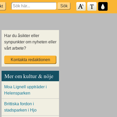
Search
kt
for:
Har du åsikter eller
synpunkter om nyheten eller
vårt arbete?
Kontakta redaktionen
Mer om kultur & nöje
Moa Lignell uppträder i
Helensparken
Brittiska fordon i
stadsparken i Hjo