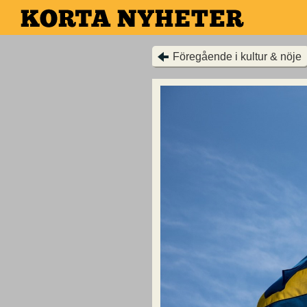
Hoppa
till
huvudinnehållet
Föregående i kultur & nöje