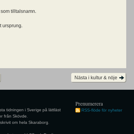
om tilltalsnamn.
 ursprung.
Nästa i kultur & nöje
Prenumerera
ta tidningen i Sverige på lättläst
RSS-flöde för nyheter
r från Skövde.
 skrivit om hela Skaraborg.