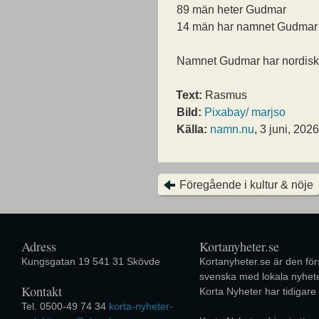
89 män heter Gudmar
14 män har namnet Gudmar s
Namnet Gudmar har nordiskt
Text:
Rasmus
Bild:
Pixabay/ marjso
Källa:
namn.nu
, 3 juni, 2026
Föregående i kultur & nöje
Adress
Kortanyheter.se
Kungsgatan 19 541 31 Skövde
Kortanyheter.se är den förs
svenska med lokala nyhete
Kontakt
Korta Nyheter har tidigare
Tel. 0500-49 74 34
korta-nyheter-