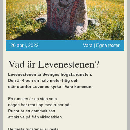
20 april, 2022
Vara | Egna texter
Vad är Levenestenen?
Levenestenen är Sveriges högsta runsten.
Den är 4 och en halv meter hög och
står utanför Levenes kyrka i Vara kommun.
En runsten är en sten som
någon har rest upp med runor på.
Runor är ett gammalt sätt
att skriva på från vikingatiden.
De flesta runstenar är resta