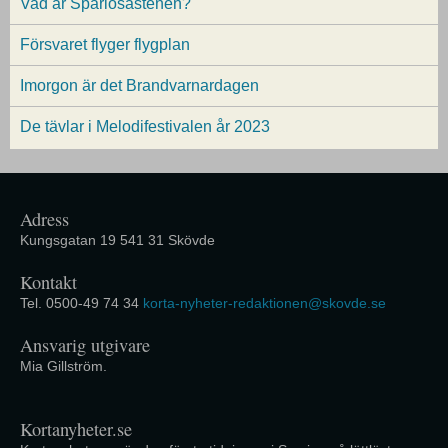
Vad är Sparlösastenen?
Försvaret flyger flygplan
Imorgon är det Brandvarnardagen
De tävlar i Melodifestivalen år 2023
Adress
Kungsgatan 19 541 31 Skövde
Kontakt
Tel. 0500-49 74 34
korta-nyheter-redaktionen@skovde.se
Ansvarig utgivare
Mia Gillström.
Kortanyheter.se