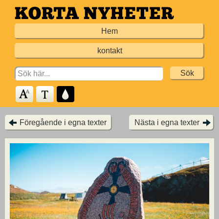
Hoppa
till
Hem
huvudinnehållet
kontakt
Search
for:
Föregående i egna texter
Nästa i egna texter