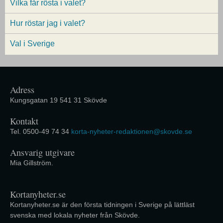
Vilka får rösta i valet?
Hur röstar jag i valet?
Val i Sverige
Adress
Kungsgatan 19 541 31 Skövde
Kontakt
Tel. 0500-49 74 34
korta-nyheter-redaktionen@skovde.se
Ansvarig utgivare
Mia Gillström.
Kortanyheter.se
Kortanyheter.se är den första tidningen i Sverige på lättläst
svenska med lokala nyheter från Skövde.