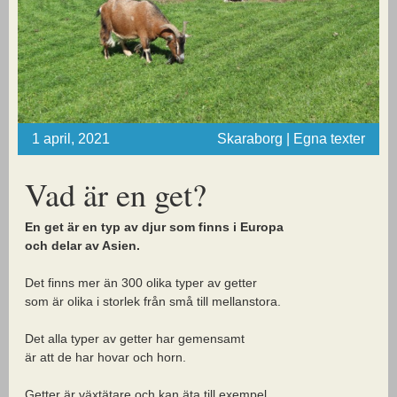
1 april, 2021
Skaraborg | Egna texter
Vad är en get?
En get är en typ av djur som finns i Europa
och delar av Asien.
Det finns mer än 300 olika typer av getter
som är olika i storlek från små till mellanstora.
Det alla typer av getter har gemensamt
är att de har hovar och horn.
Getter är växtätare och kan äta till exempel