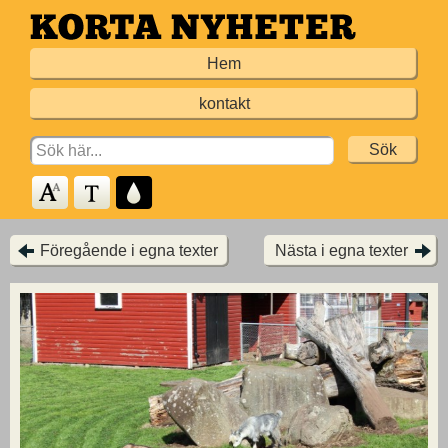
Hoppa
till
Hem
huvudinnehållet
kontakt
Search
for:
Föregående i egna texter
Nästa i egna texter