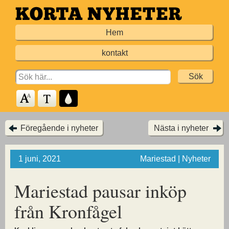
Hoppa
till
Hem
huvudinnehållet
kontakt
Search
for:
Föregående i nyheter
Nästa i nyheter
1 juni, 2021
Mariestad | Nyheter
Mariestad pausar inköp
från Kronfågel