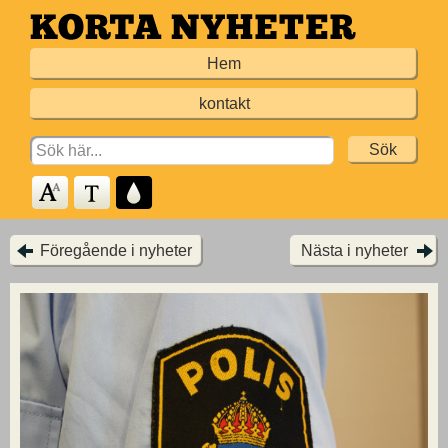
Hoppa
till
Hem
huvudinnehållet
kontakt
Search
for:
Föregående i nyheter
Nästa i nyheter