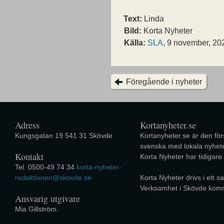
Text:
Linda
Bild:
Korta Nyheter
Källa:
SLA
, 9 november, 20
Föregående i nyheter
Adress
Kortanyheter.se
Kungsgatan 19 541 31 Skövde
Kortanyheter.se är den förs
svenska med lokala nyhete
Kontakt
Korta Nyheter har tidigare
Tel. 0500-49 74 34
korta-nyheter-
redaktionen@skovde.se
Korta Nyheter drivs i ett
Verksamhet i Skövde kom
Ansvarig utgivare
Mia Gillström.