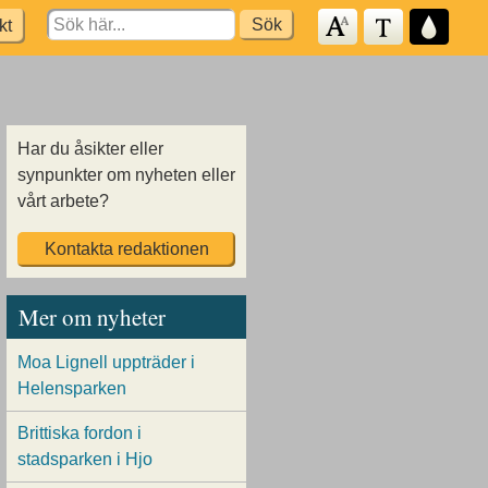
Search
kt
for:
Har du åsikter eller
synpunkter om nyheten eller
vårt arbete?
Kontakta redaktionen
Mer om nyheter
Moa Lignell uppträder i
Helensparken
Brittiska fordon i
stadsparken i Hjo