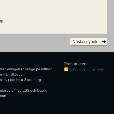
20
Nästa i nyheter
Prenumerera
ta tidningen i Sverige på lättläst
RSS-flöde för nyheter
r från Skövde.
 skrivit om hela Skaraborg.
 samarbete med LSS och Daglig
mun.