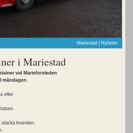
Mariestad | Nyheter
iner i Mariestad
ntainer vid Marieforsleden
ill måndagen.
x efter
latsen.
 släcka branden.
n.