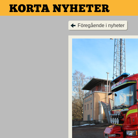
Hoppa
till
huvudinnehållet
Föregående i nyheter