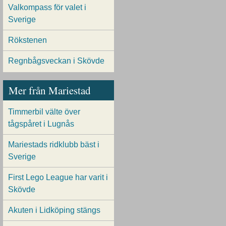
Valkompass för valet i
Sverige
Rökstenen
Regnbågsveckan i Skövde
Mer från Mariestad
Timmerbil välte över
tågspåret i Lugnås
Mariestads ridklubb bäst i
Sverige
First Lego League har varit i
Skövde
Akuten i Lidköping stängs