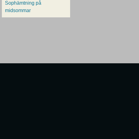
Sophämtning på
midsommar