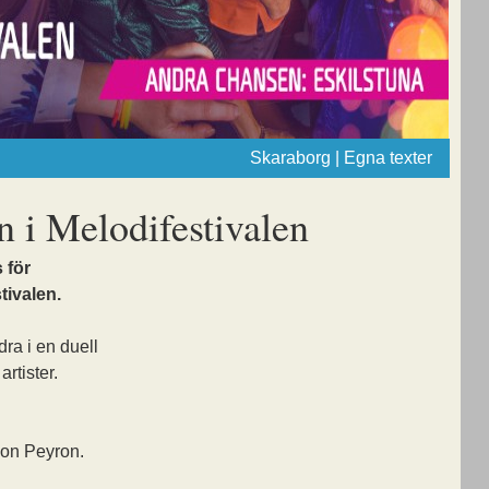
Skaraborg | Egna texter
 i Melodifestivalen
 för
tivalen.
dra i en duell
rtister.
mon Peyron.