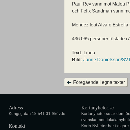
Paul Rey vann mot Malou Pr
och Felix Sandman vann mot
Mendez feat Alvaro Estrella
436 065 personer röstade i
Text:
Linda
Bild:
Janne Danielsson/SV
Föregående i egna texter
Adress
Kortanyheter.se
Kungsgatan 19 541 31 Skövde
Kortanyheter.se är den förs
svenska med lokala nyhete
Kontakt
Korta Nyheter har tidigare