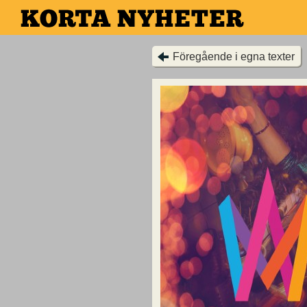
Hoppa
till
huvudinnehållet
Föregående i egna texter