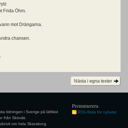
ytz
 Frida Öhrn.
 vann mot Drängarna.
 Andra chansen.
T
Nästa i egna texter
Prenumerera
ta tidningen i Sverige på lättläst
RSS-flöde för nyheter
r från Skövde.
 skrivit om hela Skaraborg.