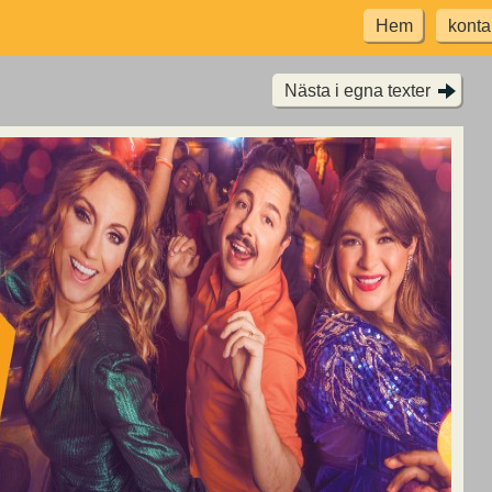
Hem
konta
Nästa i egna texter