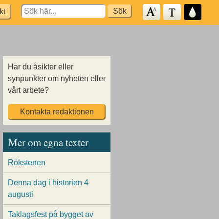
Search
kt
for:
Har du åsikter eller
synpunkter om nyheten eller
vårt arbete?
Kontakta redaktionen
Mer om egna texter
Rökstenen
Denna dag i historien 4
augusti
Taklagsfest på bygget av