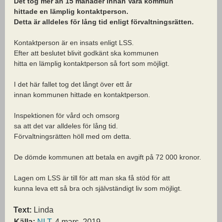
Det tog mer än 15 månader innan Vara kommun
hittade en lämplig kontaktperson.
Detta är alldeles för lång tid enligt förvaltningsrätten.
Kontaktperson är en insats enligt LSS.
Efter att beslutet blivit godkänt ska kommunen
hitta en lämplig kontaktperson så fort som möjligt.
I det här fallet tog det långt över ett år
innan kommunen hittade en kontaktperson.
Inspektionen för vård och omsorg
sa att det var alldeles för lång tid.
Förvaltningsrätten höll med om detta.
De dömde kommunen att betala en avgift på 72 000 kronor.
Lagen om LSS är till för att man ska få stöd för att
kunna leva ett så bra och självständigt liv som möjligt.
Text:
Linda
Källa:
NLT
, 4 mars, 2019