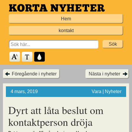
Hoppa
till
Hem
huvudinnehållet
kontakt
Search
for:
Föregående i nyheter
Nästa i nyheter
4 mars, 2019
Vara | Nyheter
Dyrt att låta beslut
om
kontaktperson dröja