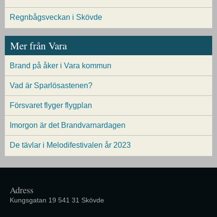
Regnbågsveckan i Skövde
Mer från Vara
Brand på åker i Vara kommun
Vad är Sparlösastenen?
Försvaret flyger flygplan
Imorgon är det Brandvarnardagen
De tävlar i Melodifestivalen år 2023
Adress
Kungsgatan 19 541 31 Skövde