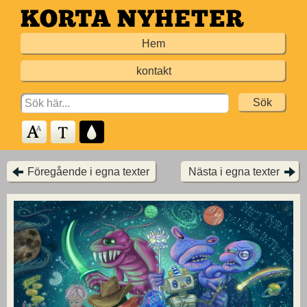
Hoppa
till
Hem
huvudinnehållet
kontakt
Search
for:
Föregående i egna texter
Nästa i egna texter