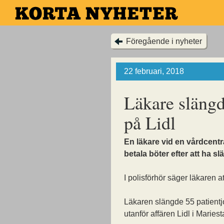
Hoppa
till
huvudinnehållet
Föregående i nyheter
22 februari, 2018
Läkare slängd
på Lidl
En läkare vid en vårdcentr
betala böter efter att ha sl
I polisförhör säger läkaren a
Läkaren slängde 55 patientj
utanför affären Lidl i Mariest