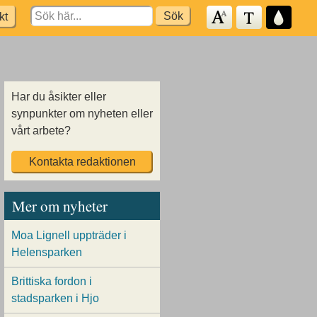
Search
kt
for:
Har du åsikter eller
synpunkter om nyheten eller
vårt arbete?
Kontakta redaktionen
Mer om nyheter
Moa Lignell uppträder i
Helensparken
Brittiska fordon i
stadsparken i Hjo