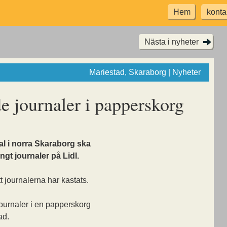
Hem
konta
Nästa i nyheter
Mariestad, Skaraborg | Nyheter
e journaler i papperskorg
al i norra Skaraborg ska
ängt journaler på Lidl.
tt journalerna har kastats.
ournaler i en papperskorg
ad.