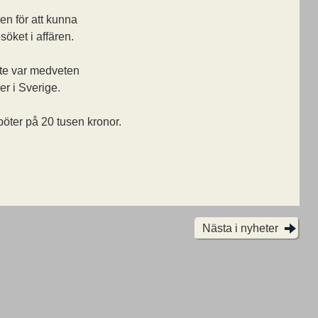
n för att kunna
öket i affären.
nte var medveten
r i Sverige.
öter på 20 tusen kronor.
Nästa i nyheter