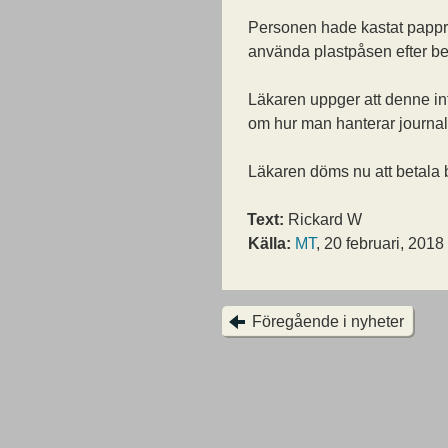
Personen hade kastat pappre
använda plastpåsen efter bes
Läkaren uppger att denne i
om hur man hanterar journale
Läkaren döms nu att betala b
Text:
Rickard W
Källa:
MT
, 20 februari, 2018
Föregående i nyheter