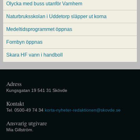
Olycka med buss utanför Varnhem
Naturbruksskolan i Uddetorp släpper ut korna
Medeltidsprogrammet öppnas
Fornbyn öppnas
Skara HF vann i handboll
Adress
Kungsgatan 19 541 31 Skövde
Kontakt
Tel. 0500-49 74 34
korta-nyheter-redaktionen@skovde.se
Ansvarig utgivare
Mia Gillström.