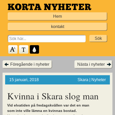
Hoppa
till
Hem
huvudinnehållet
kontakt
Search
for:
Föregående i nyheter
Nästa i nyheter
15 januari, 2018
Skara | Nyheter
Kvinna i Skara slog man
Vid elvatiden på fredagskvällen var det en man
som inte ville lämna en kvinnas bostad.