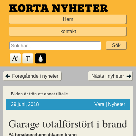
Hoppa
till
Hem
huvudinnehållet
kontakt
Search
for:
Föregående i nyheter
Nästa i nyheter
Bilden är från ett annat tillfälle.
29 juni, 2018
Vara | Nyheter
Garage totalförstört i brand
På torsdagseftermiddagen brann