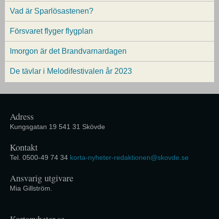
Vad är Sparlösastenen?
Försvaret flyger flygplan
Imorgon är det Brandvarnardagen
De tävlar i Melodifestivalen år 2023
Adress
Kungsgatan 19 541 31 Skövde
Kontakt
Tel. 0500-49 74 34
korta-nyheter-redaktionen@skovde.se
Ansvarig utgivare
Mia Gillström.