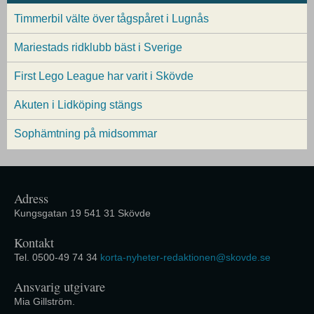
Timmerbil välte över tågspåret i Lugnås
Mariestads ridklubb bäst i Sverige
First Lego League har varit i Skövde
Akuten i Lidköping stängs
Sophämtning på midsommar
Adress
Kungsgatan 19 541 31 Skövde
Kontakt
Tel. 0500-49 74 34
korta-nyheter-redaktionen@skovde.se
Ansvarig utgivare
Mia Gillström.