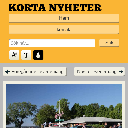
Hoppa
till
Hem
huvudinnehållet
kontakt
Search
for:
Föregående i evenemang
Nästa i evenemang