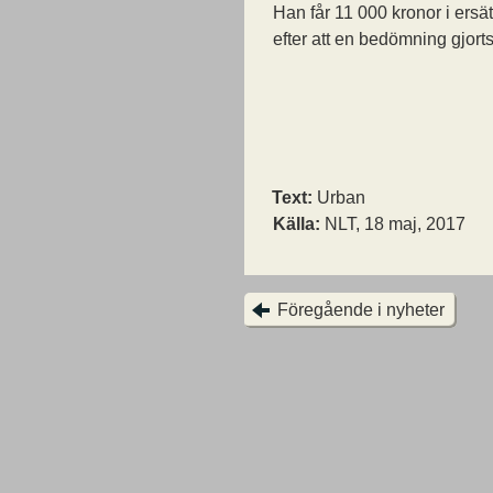
Han får 11 000 kronor i ersä
efter att en bedömning gjorts
Text:
Urban
Källa:
NLT, 18 maj, 2017
Föregående i nyheter