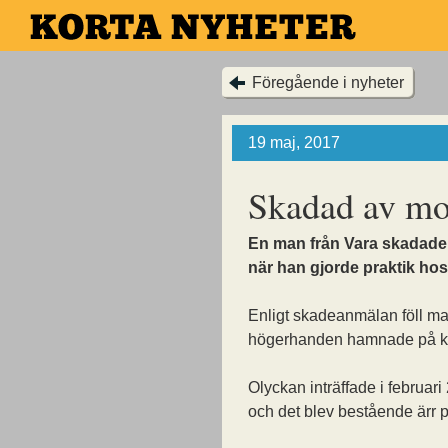
Hoppa
till
huvudinnehållet
Föregående i nyheter
19 maj, 2017
Skadad av mot
En man från Vara skadade
när han gjorde praktik hos
Enligt skadeanmälan föll m
högerhanden hamnade på ked
Olyckan inträffade i februari
och det blev bestående ärr 