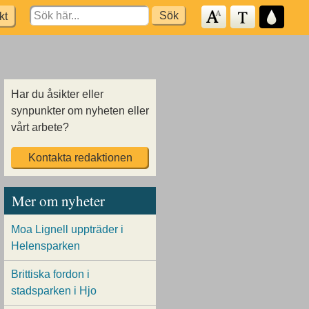
Search
kt
for:
Har du åsikter eller
synpunkter om nyheten eller
vårt arbete?
Kontakta redaktionen
Mer om nyheter
Moa Lignell uppträder i
Helensparken
Brittiska fordon i
stadsparken i Hjo