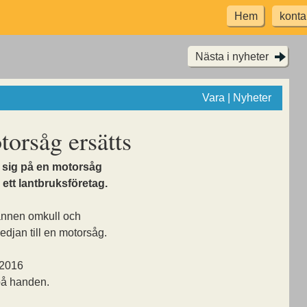
Hem
konta
Nästa i nyheter
Vara | Nyheter
orsåg ersätts
 sig på en motorsåg
 ett lantbruksföretag.
annen omkull och
jan till en motorsåg.
 2016
på handen.