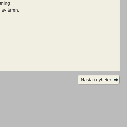
ttning
 av ärren.
Nästa i nyheter