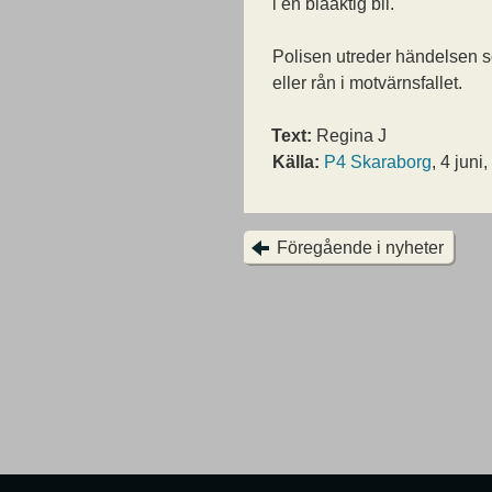
i en blåaktig bil.
Polisen utreder händelsen s
eller rån i motvärnsfallet.
Text:
Regina J
Källa:
P4 Skaraborg
, 4 juni
Föregående i nyheter