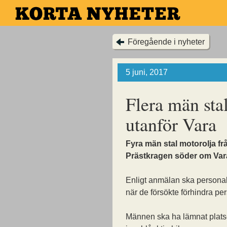
Hoppa
till
huvudinnehållet
Föregående i nyheter
5 juni, 2017
Flera män sta
utanför Vara
Fyra män stal motorolja f
Prästkragen söder om Var
Enligt anmälan ska personal
när de försökte förhindra pe
Männen ska ha lämnat plat