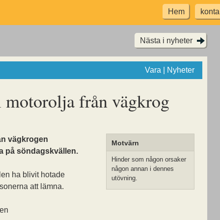
Hem
konta
Nästa i nyheter
Vara | Nyheter
l motorolja från vägkrog
rån vägkrogen
Motvärn
a på söndagskvällen.
Hinder som någon orsaker
någon annan i dennes
en ha blivit hotade
utövning.
rsonerna att lämna.
sen