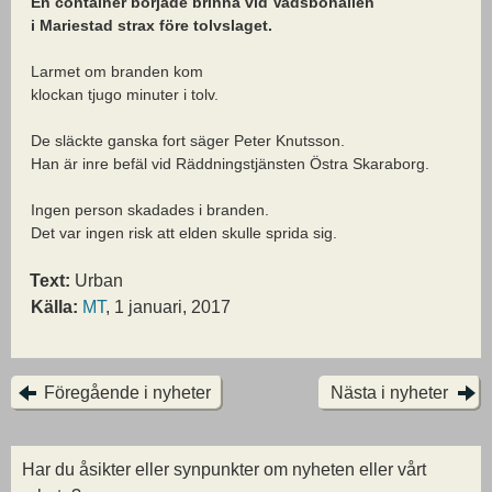
En container började brinna vid Vadsbohallen
i Mariestad strax före tolvslaget.
Larmet om branden kom
klockan tjugo minuter i tolv.
De släckte ganska fort säger Peter Knutsson.
Han är inre befäl vid Räddningstjänsten Östra Skaraborg.
Ingen person skadades i branden.
Det var ingen risk att elden skulle sprida sig.
Text:
Urban
Källa:
MT
, 1 januari, 2017
Föregående i nyheter
Nästa i nyheter
Har du åsikter eller synpunkter om nyheten eller vårt