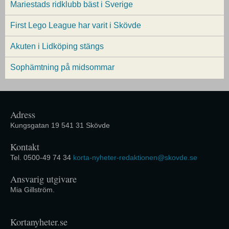
Mariestads ridklubb bäst i Sverige
First Lego League har varit i Skövde
Akuten i Lidköping stängs
Sophämtning på midsommar
Adress
Kungsgatan 19 541 31 Skövde
Kontakt
Tel. 0500-49 74 34
korta-nyheter-redaktionen@skovde.se
Ansvarig utgivare
Mia Gillström.
Kortanyheter.se