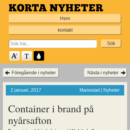
Hoppa
till
Hem
huvudinnehållet
kontakt
Search
for:
Föregående i nyheter
Nästa i nyheter
2 januari, 2017
Mariestad | Nyheter
Container i brand på
nyårsafton