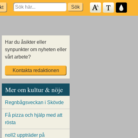
Search
kt
for:
Har du åsikter eller
synpunkter om nyheten eller
vårt arbete?
Kontakta redaktionen
Mer om kultur & nöje
Regnbågsveckan i Skövde
Få pizza och hjälp med att
rösta
noll2 uppträder på