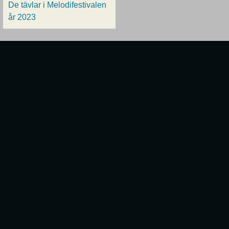
De tävlar i Melodifestivalen
år 2023