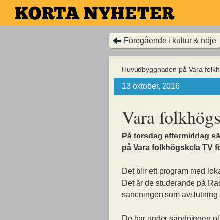
Hoppa
till
huvudinnehållet
Föregående i kultur & nöje
Huvudbyggnaden på Vara folkh
13 oktober, 2016
Vara folkhög
På torsdag eftermiddag sä
på Vara folkhögskola TV f
Det blir ett program med loka
Det är de studerande på Rad
sändningen som avslutning p
De har under sändningen olik