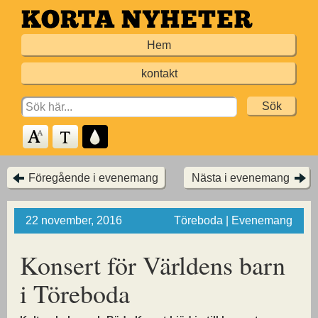
Hoppa
till
Hem
huvudinnehållet
kontakt
Search
for:
Föregående i evenemang
Nästa i evenemang
22 november, 2016
Töreboda | Evenemang
Konsert för Världens barn
i Töreboda