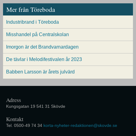
Mer från Töreboda
Industribrand i Töreboda
Misshandel på Centralskolan
Imorgon är det Brandvarnardagen
De tävlar i Melodifestivalen år 2023
Babben Larsson är årets julvärd
Adress
Kungsgatan 19 541 31 Skövde
Kontakt
Tel. 0500-49 74 34
korta-nyheter-redaktionen@skovde.se