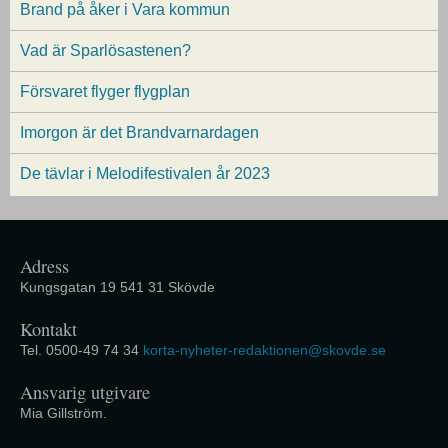
Brand på åker i Vara kommun
Vad är Sparlösastenen?
Försvaret flyger flygplan
Imorgon är det Brandvarnardagen
De tävlar i Melodifestivalen år 2023
Adress
Kungsgatan 19 541 31 Skövde
Kontakt
Tel. 0500-49 74 34
korta-nyheter-redaktionen@skovde.se
Ansvarig utgivare
Mia Gillström.