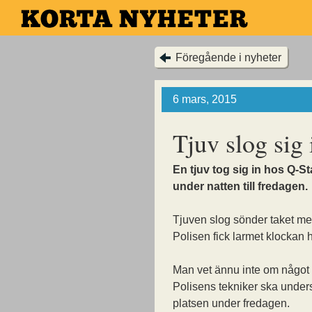
Hoppa
till
huvudinnehållet
Föregående i nyheter
6 mars, 2015
Tjuv slog sig
En tjuv tog sig in hos Q-St
under natten till fredagen.
Tjuven slog sönder taket me
Polisen fick larmet klockan h
Man vet ännu inte om något h
Polisens tekniker ska unde
platsen under fredagen.