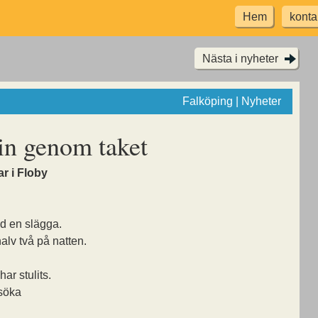
Hem
konta
Nästa i nyheter
Falköping | Nyheter
 in genom taket
ar i Floby
d en slägga.
alv två på natten.
ar stulits.
rsöka