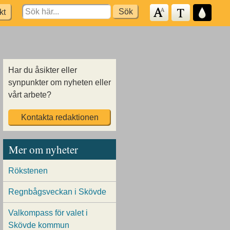
Search
kt
for:
Har du åsikter eller
synpunkter om nyheten eller
vårt arbete?
Kontakta redaktionen
Mer om nyheter
Rökstenen
Regnbågsveckan i Skövde
Valkompass för valet i
Skövde kommun