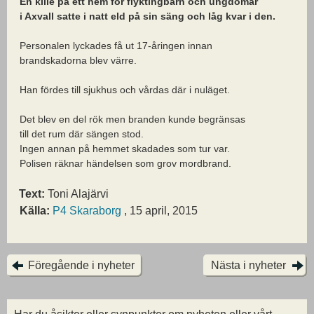
En kille på ett hem för flyktingbarn och ungdomar
i Axvall satte i natt eld på sin säng och låg kvar i den.
Personalen lyckades få ut 17-åringen innan
brandskadorna blev värre.
Han fördes till sjukhus och vårdas där i nuläget.
Det blev en del rök men branden kunde begränsas
till det rum där sängen stod.
Ingen annan på hemmet skadades som tur var.
Polisen räknar händelsen som grov mordbrand.
Text:
Toni Alajärvi
Källa:
P4 Skaraborg
, 15 april, 2015
Föregående i nyheter
Nästa i nyheter