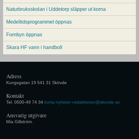
Naturbruksskolan i Uddetorp släpper ut korna
Medeltidsprogrammet öppnas
Fornbyn öppnas
Skara HF vann i handboll
Adress
Kungsgatan 19 541 31 Skövde
Kontakt
Tel. 0500-49 74 34
korta-nyheter-redaktionen@skovde.se
Ansvarig utgivare
Mia Gillström.