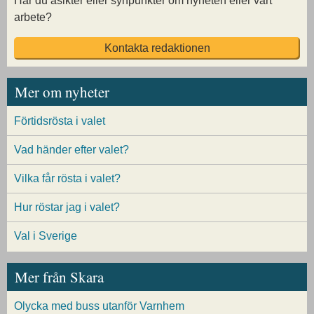
Har du åsikter eller synpunkter om nyheten eller vårt
arbete?
Kontakta redaktionen
Mer om nyheter
Förtidsrösta i valet
Vad händer efter valet?
Vilka får rösta i valet?
Hur röstar jag i valet?
Val i Sverige
Mer från Skara
Olycka med buss utanför Varnhem