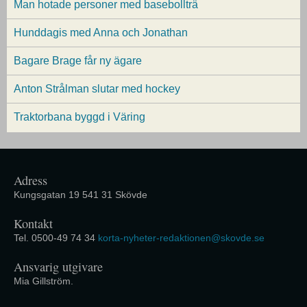
Man hotade personer med basebollträ
Hunddagis med Anna och Jonathan
Bagare Brage får ny ägare
Anton Strålman slutar med hockey
Traktorbana byggd i Väring
Adress
Kungsgatan 19 541 31 Skövde
Kontakt
Tel. 0500-49 74 34
korta-nyheter-redaktionen@skovde.se
Ansvarig utgivare
Mia Gillström.