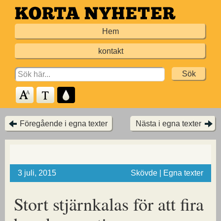
Hoppa
till
Hem
huvudinnehållet
kontakt
Search
for:
Föregående i egna texter
Nästa i egna texter
3 juli, 2015
Skövde | Egna texter
Stort stjärnkalas för att fira