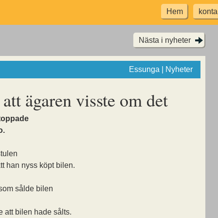
Hem
konta
Nästa i nyheter
Essunga | Nyheter
 att ägaren visste om det
stoppade
o.
stulen
tt han nyss köpt bilen.
 som sålde bilen
e att bilen hade sålts.