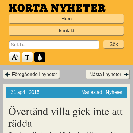
Hoppa
till
Hem
huvudinnehållet
kontakt
Search
for:
Föregående i nyheter
Nästa i nyheter
21 april, 2015
Mariestad | Nyheter
Övertänd villa gick inte att
rädda