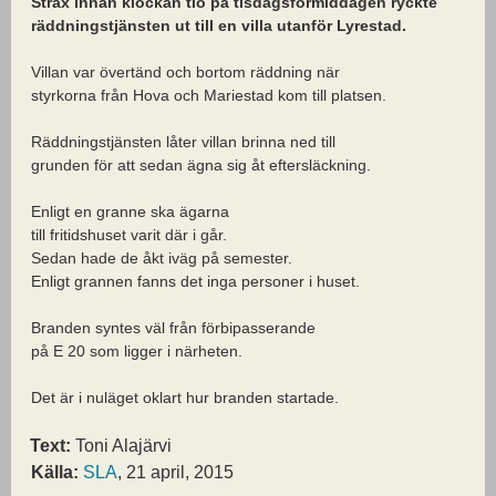
Strax innan klockan tio på tisdagsförmiddagen ryckte
räddningstjänsten ut till en villa utanför Lyrestad.
Villan var övertänd och bortom räddning när
styrkorna från Hova och Mariestad kom till platsen.
Räddningstjänsten låter villan brinna ned till
grunden för att sedan ägna sig åt eftersläckning.
Enligt en granne ska ägarna
till fritidshuset varit där i går.
Sedan hade de åkt iväg på semester.
Enligt grannen fanns det inga personer i huset.
Branden syntes väl från förbipasserande
på E 20 som ligger i närheten.
Det är i nuläget oklart hur branden startade.
Text:
Toni Alajärvi
Källa:
SLA
, 21 april, 2015