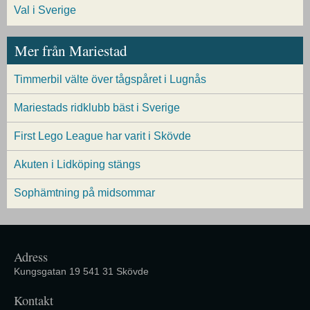
Val i Sverige
Mer från Mariestad
Timmerbil välte över tågspåret i Lugnås
Mariestads ridklubb bäst i Sverige
First Lego League har varit i Skövde
Akuten i Lidköping stängs
Sophämtning på midsommar
Adress
Kungsgatan 19 541 31 Skövde
Kontakt