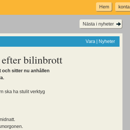
Hem
konta
Nästa i nyheter
Vara | Nyheter
efter bilinbrott
t och sitter nu anhållen
ra.
 ska ha stulit verktyg
idnatt.
gsmorgonen.