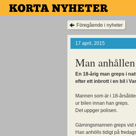
Hoppa
till
huvudinnehållet
Föregående i nyheter
17 april, 2015
Man anhållen 
En 18-årig man greps i nat
efter ett inbrott i en bil i Va
Mannen som är i 18-årsåldern
ur bilen innan han greps.
Det uppger polisen.
Gärningsmannen greps vid m
Han anhölls tidigt på freda