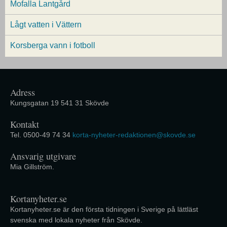
Mofalla Lantgård
Lågt vatten i Vättern
Korsberga vann i fotboll
Adress
Kungsgatan 19 541 31 Skövde
Kontakt
Tel. 0500-49 74 34
korta-nyheter-redaktionen@skovde.se
Ansvarig utgivare
Mia Gillström.
Kortanyheter.se
Kortanyheter.se är den första tidningen i Sverige på lättläst
svenska med lokala nyheter från Skövde.