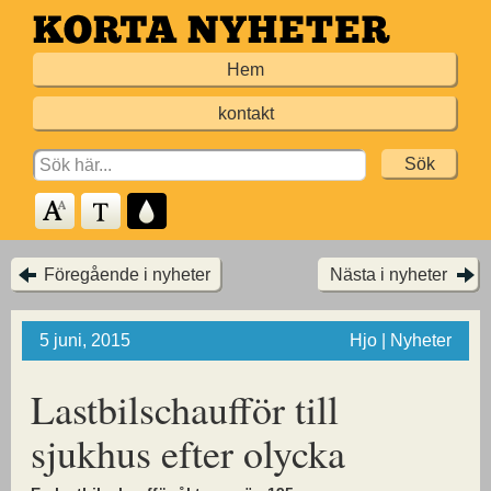
Hoppa
till
Hem
huvudinnehållet
kontakt
Search
for:
Föregående i nyheter
Nästa i nyheter
5 juni, 2015
Hjo | Nyheter
Lastbilschaufför till
sjukhus efter olycka