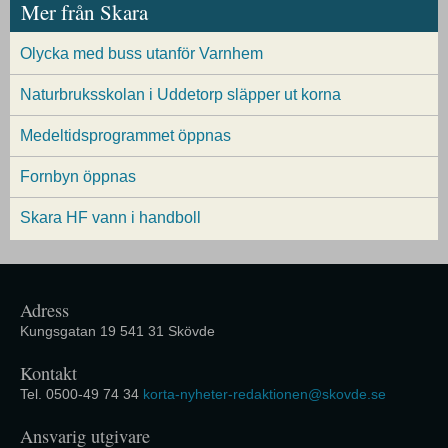
Mer från Skara
Olycka med buss utanför Varnhem
Naturbruksskolan i Uddetorp släpper ut korna
Medeltidsprogrammet öppnas
Fornbyn öppnas
Skara HF vann i handboll
Adress
Kungsgatan 19 541 31 Skövde
Kontakt
Tel. 0500-49 74 34
korta-nyheter-redaktionen@skovde.se
Ansvarig utgivare