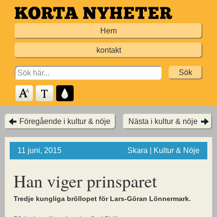
Hoppa
till
Hem
huvudinnehållet
kontakt
Search
for:
Föregående i kultur & nöje
Nästa i kultur & nöje
11 juni, 2015
Skara | Kultur & Nöje
Han viger prinsparet
Tredje kungliga bröllopet för Lars-Göran Lönnermark.