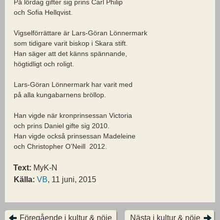
På lördag gifter sig prins Carl Philip
och Sofia Hellqvist.
Vigselförrättare är Lars-Göran Lönnermark
som tidigare varit biskop i Skara stift.
Han säger att det känns spännande,
högtidligt och roligt.
Lars-Göran Lönnermark har varit med
på alla kungabarnens bröllop.
Han vigde när kronprinsessan Victoria
och prins Daniel gifte sig 2010.
Han vigde också prinsessan Madeleine
och Christopher O’Neill 2012.
Text:
MyK-N
Källa:
VB
, 11 juni, 2015
Föregående i kultur & nöje
Nästa i kultur & nöje