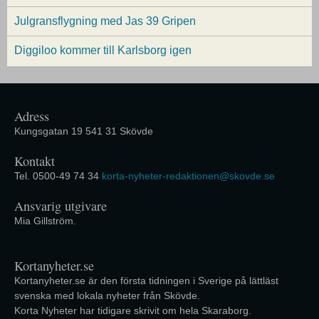
Julgransflygning med Jas 39 Gripen
Diggiloo kommer till Karlsborg igen
Adress
Kungsgatan 19 541 31 Skövde
Kontakt
Tel. 0500-49 74 34
korta-nyheter-redaktionen@skovde.se
Ansvarig utgivare
Mia Gillström.
Kortanyheter.se
Kortanyheter.se är den första tidningen i Sverige på lättläst
svenska med lokala nyheter från Skövde.
Korta Nyheter har tidigare skrivit om hela Skaraborg.