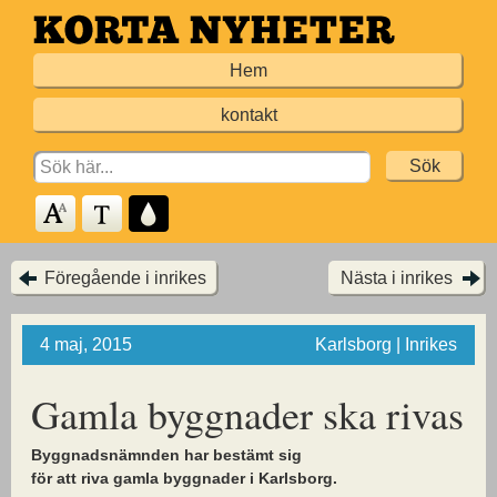
Hoppa
till
Hem
huvudinnehållet
kontakt
Search
for:
Föregående i inrikes
Nästa i inrikes
4 maj, 2015
Karlsborg | Inrikes
Gamla byggnader ska rivas
Byggnadsnämnden har bestämt sig
för att riva gamla byggnader i Karlsborg.