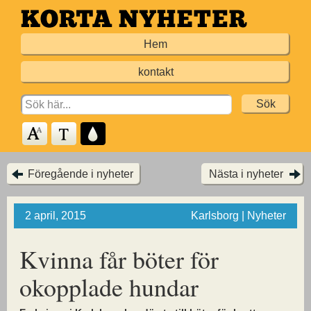
Hoppa
till
Hem
huvudinnehållet
kontakt
Search
for:
Föregående i nyheter
Nästa i nyheter
2 april, 2015
Karlsborg | Nyheter
Kvinna får böter för
okopplade hundar