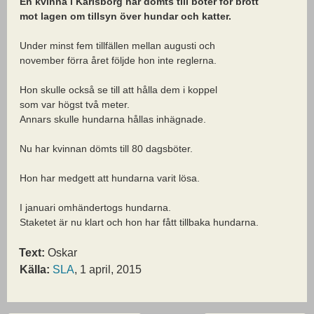
En kvinna i Karlsborg har dömts till böter för brott
mot lagen om tillsyn över hundar och katter.
Under minst fem tillfällen mellan augusti och
november förra året följde hon inte reglerna.
Hon skulle också se till att hålla dem i koppel
som var högst två meter.
Annars skulle hundarna hållas inhägnade.
Nu har kvinnan dömts till 80 dagsböter.
Hon har medgett att hundarna varit lösa.
I januari omhändertogs hundarna.
Staketet är nu klart och hon har fått tillbaka hundarna.
Text:
Oskar
Källa:
SLA
, 1 april, 2015