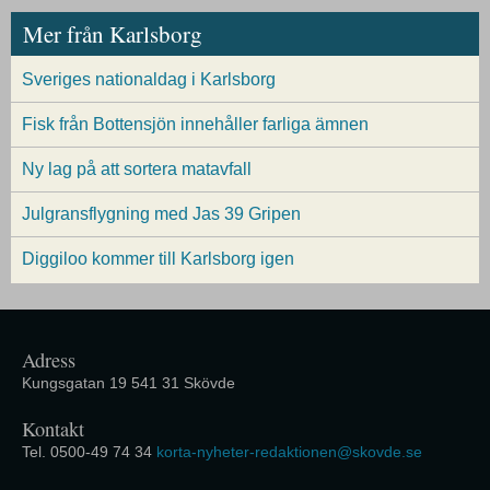
Mer från Karlsborg
Sveriges nationaldag i Karlsborg
Fisk från Bottensjön innehåller farliga ämnen
Ny lag på att sortera matavfall
Julgransflygning med Jas 39 Gripen
Diggiloo kommer till Karlsborg igen
Adress
Kungsgatan 19 541 31 Skövde
Kontakt
Tel. 0500-49 74 34
korta-nyheter-redaktionen@skovde.se