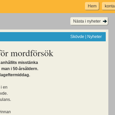
Hem
konta
Nästa i nyheter
Skövde | Nyheter
för mordförsök
anhållits misstänka
n man i 50-årsåldern.
dageftermiddag.
i en
övde.
bulans.
vinnan