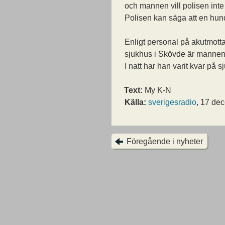
och mannen vill polisen inte
Polisen kan säga att en hu
Enligt personal på akutmot
sjukhus i Skövde är mannen 
I natt har han varit kvar på s
Text:
My K-N
Källa:
sverigesradio
, 17 de
Föregående i nyheter