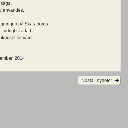
 säga.
nd användes.
tagningen på Skaraborgs
lindrigt skadad.
jukhuset för vård.
cember, 2014
Nästa i nyheter