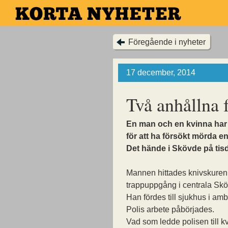
Hoppa
till
huvudinnehållet
Föregående i nyheter
17 december, 2014
Två anhållna 
En man och en kvinna har 
för att ha försökt mörda e
Det hände i Skövde på tis
Mannen hittades knivskuren 
trappuppgång i centrala Sk
Han fördes till sjukhus i am
Polis arbete påbörjades.
Vad som ledde polisen till k