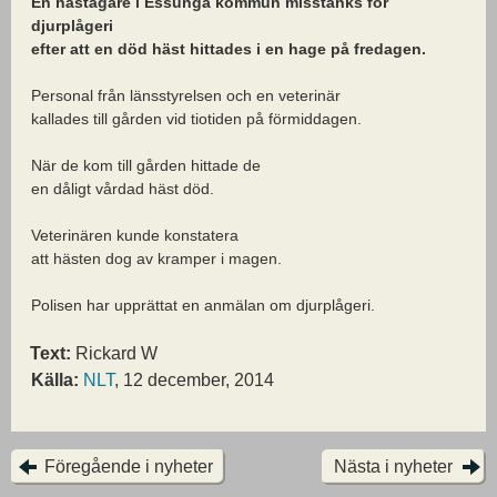
En hästägare i Essunga kommun misstänks för
djurplågeri
efter att en död häst hittades i en hage på fredagen.
Personal från länsstyrelsen och en veterinär
kallades till gården vid tiotiden på förmiddagen.
När de kom till gården hittade de
en dåligt vårdad häst död.
Veterinären kunde konstatera
att hästen dog av kramper i magen.
Polisen har upprättat en anmälan om djurplågeri.
Text:
Rickard W
Källa:
NLT
, 12 december, 2014
Föregående i nyheter
Nästa i nyheter