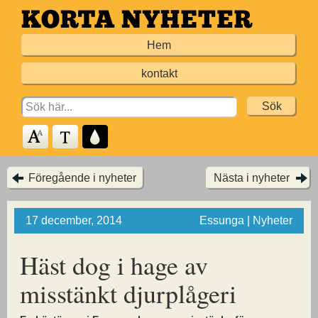
Hoppa
till
Hem
huvudinnehållet
kontakt
Search
for:
Föregående i nyheter
Nästa i nyheter
17 december, 2014
Essunga | Nyheter
Häst dog i hage av
misstänkt djurplågeri