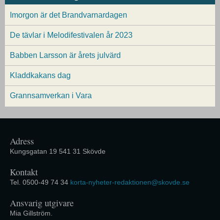
Imorgon är det Brandvarnardagen
De tävlar i Melodifestivalen år 2023
Babben Larsson är årets julvärd
Kladdkakans dag
Grannsamverkan i Vara
Adress
Kungsgatan 19 541 31 Skövde
Kontakt
Tel. 0500-49 74 34
korta-nyheter-redaktionen@skovde.se
Ansvarig utgivare
Mia Gillström.