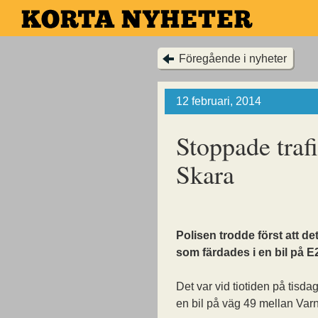
Hoppa
till
huvudinnehållet
Föregående i nyheter
12 februari, 2014
Stoppade traf
Skara
Polisen trodde först att det
som färdades i en bil på E
Det var vid tiotiden på tis
en bil på väg 49 mellan Va