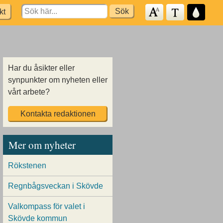
Search
kt
for:
Har du åsikter eller
synpunkter om nyheten eller
vårt arbete?
Kontakta redaktionen
Mer om nyheter
Rökstenen
Regnbågsveckan i Skövde
Valkompass för valet i
Skövde kommun