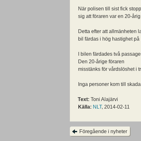
När polisen till sist fick sto
sig att föraren var en 20-åri
Detta efter att allmänheten l
bil färdas i hög hastighet på
I bilen färdades två passage
Den 20-årige föraren
misstänks för vårdslöshet i tr
Inga personer kom till skada
Text:
Toni Alajärvi
Källa:
NLT
, 2014-02-11
Föregående i nyheter