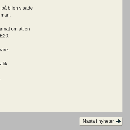
pp på bilen visade
g man.
armat om att en
 E20.
rare.
afik.
.
Nästa i nyheter