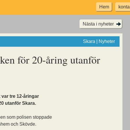
Hem
konta
Nästa i nyheter
Skara | Nyheter
iken för 20-åring utanför
 var tre 12-åringar
20 utanför Skara.
dagen som polisen stoppade
rnhem och Skövde.