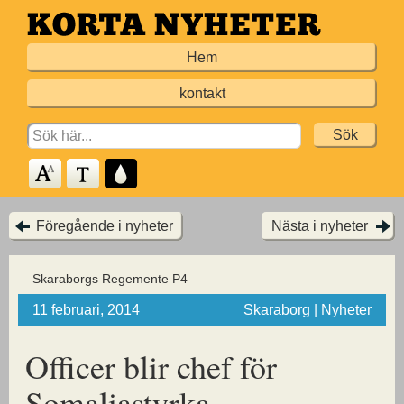
Hoppa
till
Hem
huvudinnehållet
kontakt
Search
for:
Föregående i nyheter
Nästa i nyheter
Skaraborgs Regemente P4
11 februari, 2014
Skaraborg | Nyheter
Officer blir chef för
Somaliastyrka