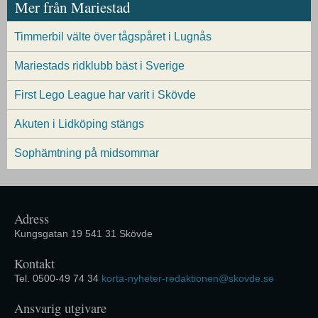
Mer från Mariestad
Timmerbil välte över tågspåret i Lugnås
Mariestads ridklubb bäst i Sverige
First Lego League har varit i Skövde
Akuten i Lidköping stängs
Sophämtning på midsommar
Adress
Kungsgatan 19 541 31 Skövde
Kontakt
Tel. 0500-49 74 34
korta-nyheter-redaktionen@skovde.se
Ansvarig utgivare