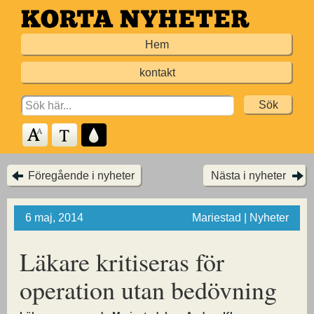
Hoppa
till
Hem
huvudinnehållet
kontakt
Search
for:
Föregående i nyheter
Nästa i nyheter
6 maj, 2014
Mariestad | Nyheter
Läkare kritiseras för
operation utan bedövning