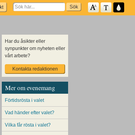
Search
kt
for:
Har du åsikter eller
synpunkter om nyheten eller
vårt arbete?
Kontakta redaktionen
Mer om evenemang
Förtidsrösta i valet
Vad händer efter valet?
Vilka får rösta i valet?