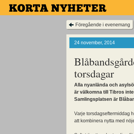
Hoppa
till
huvudinnehållet
Föregående i evenemang
24 november, 2014
Blåbandsgårde
torsdagar
Alla nyanlända och asyls
är välkomna till Tibros int
Samlingsplatsen är Blåba
Varje torsdagseftermiddag he
att kombinera nytta med nöj