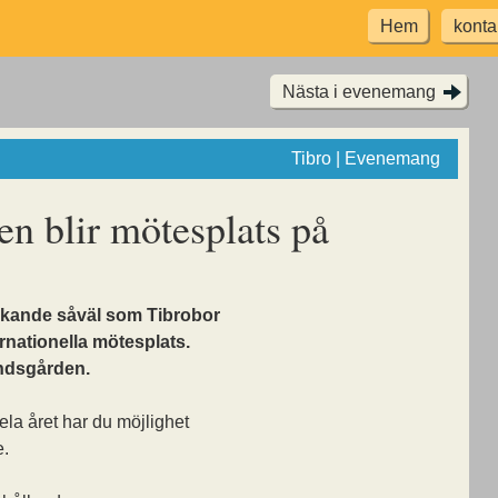
Hem
konta
Nästa i evenemang
Tibro | Evenemang
n blir mötesplats på
ökande såväl som Tibrobor
ernationella mötesplats.
ndsgården.
la året har du möjlighet
e.