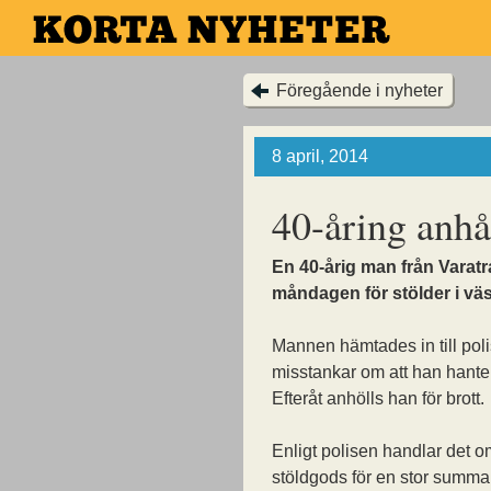
Hoppa
till
huvudinnehållet
Föregående i nyheter
8 april, 2014
40-åring anhål
En 40-årig man från Varatr
måndagen för stölder i vä
Mannen hämtades in till pol
misstankar om att han hante
Efteråt anhölls han för brott.
Enligt polisen handlar det o
stöldgods för en stor summa