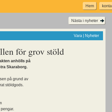
Hem
konta
Nästa i nyheter
Vara | Nyheter
len för grov stöld
akten anhölls på
stra Skaraborg.
isen på grund av
rat stöldgods.
m
 pengar.