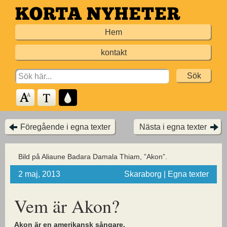
Hoppa
till
Hem
huvudinnehållet
kontakt
Search
for:
Föregående i egna texter
Nästa i egna texter
Bild på Aliaune Badara Damala Thiam, ”Akon”.
2 maj, 2013
Skaraborg | Egna texter
Vem är Akon?
Akon är en amerikansk sångare,