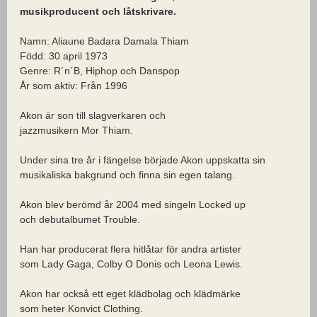
musikproducent och låtskrivare.
Namn: Aliaune Badara Damala Thiam
Född: 30 april 1973
Genre: R´n´B, Hiphop och Danspop
År som aktiv: Från 1996
Akon är son till slagverkaren och
jazzmusikern Mor Thiam.
Under sina tre år i fängelse började Akon uppskatta sin
musikaliska bakgrund och finna sin egen talang.
Akon blev berömd år 2004 med singeln Locked up
och debutalbumet Trouble.
Han har producerat flera hitlåtar för andra artister
som Lady Gaga, Colby O Donis och Leona Lewis.
Akon har också ett eget klädbolag och klädmärke
som heter Konvict Clothing.