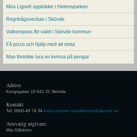
Moa Lignell uppträder i Helensparken
Regnbågsveckan i Skövde
Valkompass för valet i Skövde kommun
Få pizza och hjälp med att rösta
Man försökte lura en kvinna på pengar
Adress
Kungsgatan 19 541 31 Skövde
Kontakt
Tel. 0500-49 74 34
korta-nyheter-redaktionen@skovde.se
Ansvarig utgivare
Mia Gillström.