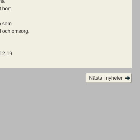
na
 bort.
n som
rd och omsorg.
-12-19
Nästa i nyheter