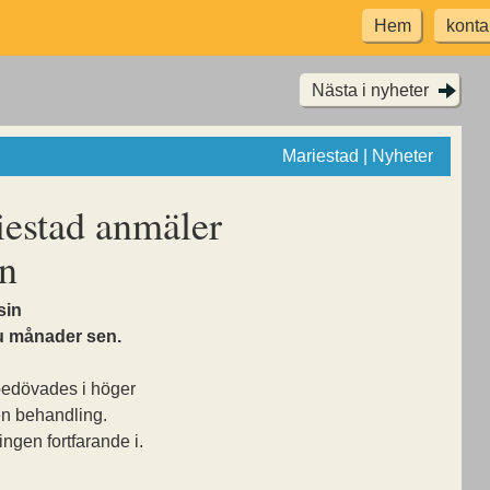
Hem
konta
Nästa i nyheter
Mariestad | Nyheter
iestad anmäler
en
sin
u månader sen.
 bedövades i höger
n behandling.
ngen fortfarande i.