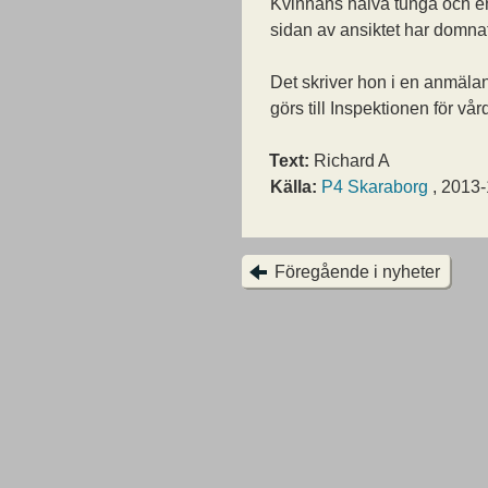
Kvinnans halva tunga och e
sidan av ansiktet har domnat
Det skriver hon i en anmäla
görs till Inspektionen för vå
Text:
Richard A
Källa:
P4 Skaraborg
, 2013
Föregående i nyheter