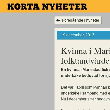
Hoppa
till
huvudinnehållet
Föregående i nyheter
19 december, 2013
Kvinna i Mar
folktandvård
En kvinna i Mariestad fick 
underkäke bedövad för sj
Det var i april som kvinnan
underkäke i samband med e
Nu i december sitter bedövni