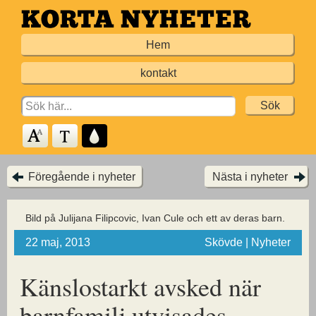
Hoppa
till
Hem
huvudinnehållet
kontakt
Search
for:
Föregående i nyheter
Nästa i nyheter
Bild på Julijana Filipcovic, Ivan Cule och ett av deras barn.
22 maj, 2013
Skövde | Nyheter
Känslostarkt avsked när
barnfamilj utvisades