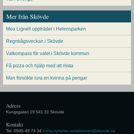
Mer från Skövde
Moa Lignell uppträder i Helensparken
Regnbågsveckan i Skövde
Valkompass för valet i Skövde kommun
Få pizza och hjälp med att rösta
Man försökte lura en kvinna på pengar
Adress
Kungsgatan 19 541 31 Skövde
Kontakt
Tel. 0500-49 74 34
korta-nyheter-redaktionen@skovde.se