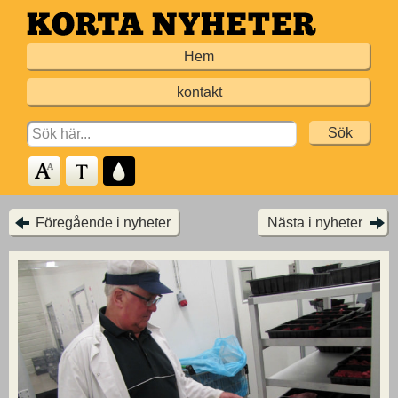
Hoppa
till
Hem
huvudinnehållet
kontakt
Search
for:
Föregående i nyheter
Nästa i nyheter