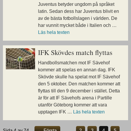
Juventus betyder ungdom på språket
latin. Sedan dess har Juventus blivit en
av de bästa fotbollslagen i världen. De
har vunnit mycket både i Italien och …
Läs hela texten
IFK Skövdes match flyttas
Handbollsmatchen mot IF Sävehof
kommer att spelas en annan dag. IFK
Skövde skulle ha spelat mot IF Sävehof
den 5 oktober. Den matchen kommer att
flyttas till den 9 december i stället. Detta
är för att IF Sävehofs arena i Partille
utanför Göteborg kommer att vara
upptagen IFK …
Läs hela texten
Sida 4 av 74
← Första
…
2
3
4
5