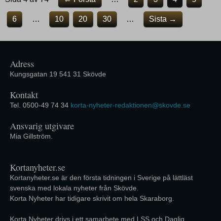
6
…
10
20
30
…
Sista →
Adress
Kungsgatan 19 541 31 Skövde
Kontakt
Tel. 0500-49 74 34
korta-nyheter-redaktionen@skovde.se
Ansvarig utgivare
Mia Gillström.
Kortanyheter.se
Kortanyheter.se är den första tidningen i Sverige på lättläst
svenska med lokala nyheter från Skövde.
Korta Nyheter har tidigare skrivit om hela Skaraborg.
Korta Nyheter drivs i ett samarbete med LSS och Daglig